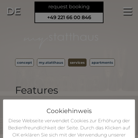
request booking
DE
+49 221 66 00 846
concept
my.statthaus
services
apartments
Features
A total of 8 turn-key residential units
Beautiful historic wooden staircase
Cookiehinweis
Oiled hardwood floor
Diese Webseite verwendet Cookies zur Erhöhung der
Central heating
Bedienfreundlichkeit der Seite. Durch das Klicken auf
Fans
OK erklären Sie sich mit der Verwendung unserer