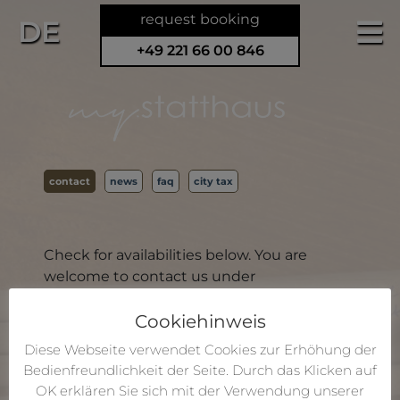
request booking
DE
+49 221 66 00 846
contact
news
faq
city tax
Check for availabilities below. You are
welcome to contact us under
info[at]my.statthaus.de or use the following
Cookiehinweis
form:
Diese Webseite verwendet Cookies zur Erhöhung der
-First Name-
*
Bedienfreundlichkeit der Seite. Durch das Klicken auf
OK erklären Sie sich mit der Verwendung unserer