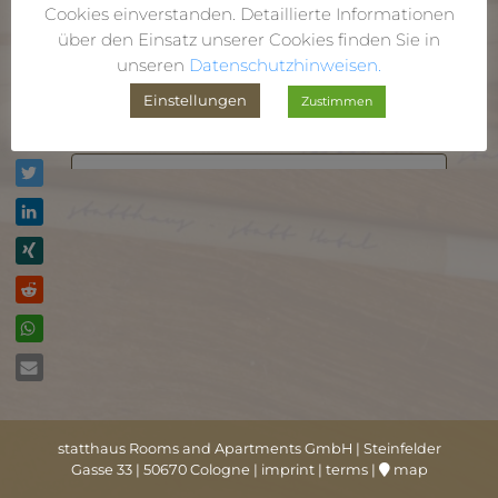
Cookies einverstanden. Detaillierte Informationen
über den Einsatz unserer Cookies finden Sie in
-Last Name-
*
unseren
Datenschutzhinweisen.
Einstellungen
Zustimmen
Phone No.
E-Mail
*
Check-in
*
Check-out
*
statthaus Rooms and Apartments GmbH | Steinfelder
Gasse 33 | 50670 Cologne |
imprint
|
terms
|
map
2 nights minimum