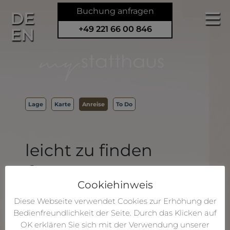
Buchung anfragen
DE
+49 221 66 00 846
EN
Lage
Karte
Anreise
To Do
leicht zu finden
vom Flughafen:
Cookiehinweis
Je nach Gruppenstärke und Gepäckumfang
Diese Webseite verwendet Cookies zur Erhöhung der
entweder mit dem Taxi/UBER direkt zu
Bedienfreundlichkeit der Seite. Durch das Klicken auf
my.statthaus (ca. 40 €/25€, abhängig von
OK erklären Sie sich mit der Verwendung unserer